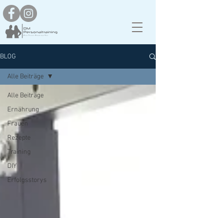
BLOG
Alle Beiträge
Alle Beiträge
Ernährung
Frauen
Rezepte
Training
DIY
Erfolgsstorys