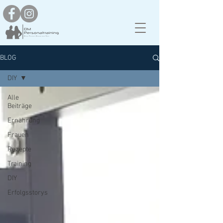
BLOG
DIY
Alle
Beiträge
Ernährung
Frauen
Rezepte
Training
DIY
Erfolgsstorys